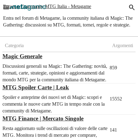
menu
search
Forum e Community MTG Italia - Metagame
Entra nel forum di Metagame, la community italiana di Magic: The
Gathering: discussioni su MTG, formati, tornei, regole e strategie.
Categoria
Argomenti
Magic Generale
Discussioni generali su Magic: The Gathering: novità,
859
formati, carte, strategie, opinioni e aggiornamenti dal
mondo MTG per la community italiana di Metagame.
MTG Spoiler Carte | Leak
Spoiler e anteprime dei nuovi set di Magic: scopri e
15552
commenta le nuove carte MTG in tempo reale con la
community di Metagame.
MTG Finance | Mercato Singole
Resta aggiornato sulle oscillazioni di valore delle carte
141
MTG. Monitora i trend di mercato per comprare,