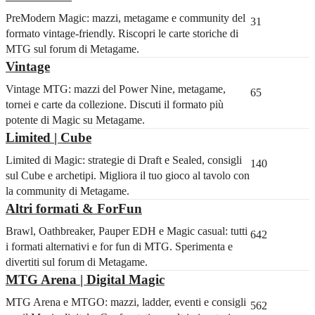
PreModern Magic: mazzi, metagame e community del
31
formato vintage-friendly. Riscopri le carte storiche di
MTG sul forum di Metagame.
Vintage
Vintage MTG: mazzi del Power Nine, metagame,
65
tornei e carte da collezione. Discuti il formato più
potente di Magic su Metagame.
Limited | Cube
Limited di Magic: strategie di Draft e Sealed, consigli
140
sul Cube e archetipi. Migliora il tuo gioco al tavolo con
la community di Metagame.
Altri formati & ForFun
Brawl, Oathbreaker, Pauper EDH e Magic casual: tutti
642
i formati alternativi e for fun di MTG. Sperimenta e
divertiti sul forum di Metagame.
MTG Arena | Digital Magic
MTG Arena e MTGO: mazzi, ladder, eventi e consigli
562