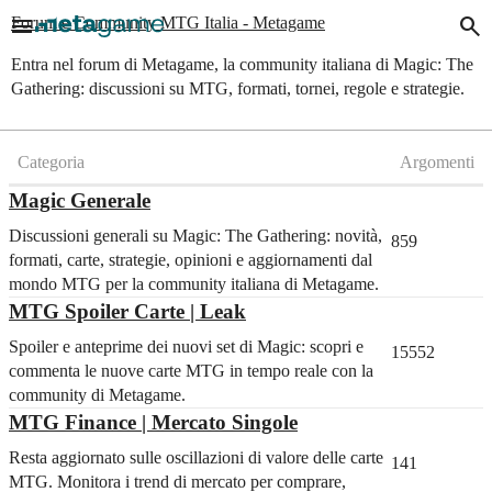
menu
search
Forum e Community MTG Italia - Metagame
Entra nel forum di Metagame, la community italiana di Magic: The
Gathering: discussioni su MTG, formati, tornei, regole e strategie.
Categoria
Argomenti
Magic Generale
Discussioni generali su Magic: The Gathering: novità,
859
formati, carte, strategie, opinioni e aggiornamenti dal
mondo MTG per la community italiana di Metagame.
MTG Spoiler Carte | Leak
Spoiler e anteprime dei nuovi set di Magic: scopri e
15552
commenta le nuove carte MTG in tempo reale con la
community di Metagame.
MTG Finance | Mercato Singole
Resta aggiornato sulle oscillazioni di valore delle carte
141
MTG. Monitora i trend di mercato per comprare,