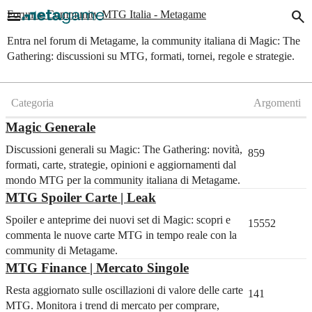
menu
search
Forum e Community MTG Italia - Metagame
Entra nel forum di Metagame, la community italiana di Magic: The
Gathering: discussioni su MTG, formati, tornei, regole e strategie.
Categoria
Argomenti
Magic Generale
Discussioni generali su Magic: The Gathering: novità,
859
formati, carte, strategie, opinioni e aggiornamenti dal
mondo MTG per la community italiana di Metagame.
MTG Spoiler Carte | Leak
Spoiler e anteprime dei nuovi set di Magic: scopri e
15552
commenta le nuove carte MTG in tempo reale con la
community di Metagame.
MTG Finance | Mercato Singole
Resta aggiornato sulle oscillazioni di valore delle carte
141
MTG. Monitora i trend di mercato per comprare,