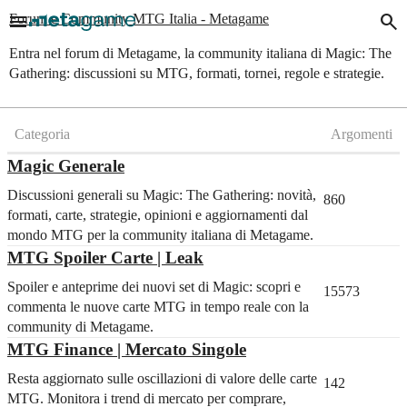
menu
search
Forum e Community MTG Italia - Metagame
Entra nel forum di Metagame, la community italiana di Magic: The
Gathering: discussioni su MTG, formati, tornei, regole e strategie.
Categoria
Argomenti
Magic Generale
Discussioni generali su Magic: The Gathering: novità,
860
formati, carte, strategie, opinioni e aggiornamenti dal
mondo MTG per la community italiana di Metagame.
MTG Spoiler Carte | Leak
Spoiler e anteprime dei nuovi set di Magic: scopri e
15573
commenta le nuove carte MTG in tempo reale con la
community di Metagame.
MTG Finance | Mercato Singole
Resta aggiornato sulle oscillazioni di valore delle carte
142
MTG. Monitora i trend di mercato per comprare,