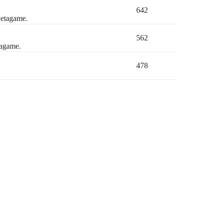
642
Metagame.
562
tagame.
478