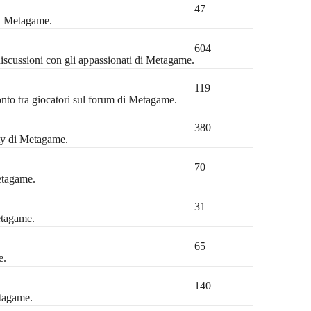
47
di Metagame.
604
discussioni con gli appassionati di Metagame.
119
ronto tra giocatori sul forum di Metagame.
380
ty di Metagame.
70
etagame.
31
etagame.
65
e.
140
etagame.