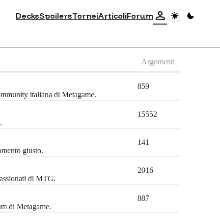
person
Decks
Spoilers
Tornei
Articoli
Forum
Argomenti
859
community italiana di Metagame.
15552
.
141
omento giusto.
2016
passionati di MTG.
887
orum di Metagame.