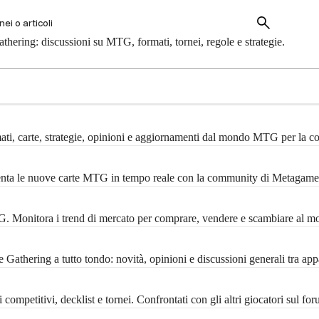
hering: discussioni su MTG, formati, tornei, regole e strategie.
mati, carte, strategie, opinioni e aggiornamenti dal mondo MTG per la 
menta le nuove carte MTG in tempo reale con la community di Metagame
MTG. Monitora i trend di mercato per comprare, vendere e scambiare al m
Gathering a tutto tondo: novità, opinioni e discussioni generali tra ap
ompetitivi, decklist e tornei. Confrontati con gli altri giocatori sul f