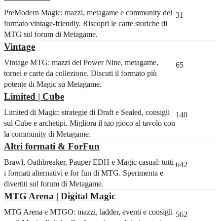
PreModern Magic: mazzi, metagame e community del
31
formato vintage-friendly. Riscopri le carte storiche di
MTG sul forum di Metagame.
Vintage
Vintage MTG: mazzi del Power Nine, metagame,
65
tornei e carte da collezione. Discuti il formato più
potente di Magic su Metagame.
Limited | Cube
Limited di Magic: strategie di Draft e Sealed, consigli
140
sul Cube e archetipi. Migliora il tuo gioco al tavolo con
la community di Metagame.
Altri formati & ForFun
Brawl, Oathbreaker, Pauper EDH e Magic casual: tutti
642
i formati alternativi e for fun di MTG. Sperimenta e
divertiti sul forum di Metagame.
MTG Arena | Digital Magic
MTG Arena e MTGO: mazzi, ladder, eventi e consigli
562