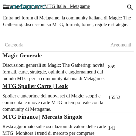
menu
search
Forum e Community MTG Italia - Metagame
Entra nel forum di Metagame, la community italiana di Magic: The
Gathering: discussioni su MTG, formati, tornei, regole e strategie.
Categoria
Argomenti
Magic Generale
Discussioni generali su Magic: The Gathering: novità,
859
formati, carte, strategie, opinioni e aggiornamenti dal
mondo MTG per la community italiana di Metagame.
MTG Spoiler Carte | Leak
Spoiler e anteprime dei nuovi set di Magic: scopri e
15552
commenta le nuove carte MTG in tempo reale con la
community di Metagame.
MTG Finance | Mercato Singole
Resta aggiornato sulle oscillazioni di valore delle carte
141
MTG. Monitora i trend di mercato per comprare,