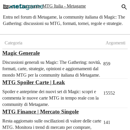
menu
search
Forum e Community MTG Italia - Metagame
Entra nel forum di Metagame, la community italiana di Magic: The
Gathering: discussioni su MTG, formati, tornei, regole e strategie.
Categoria
Argomenti
Magic Generale
Discussioni generali su Magic: The Gathering: novità,
859
formati, carte, strategie, opinioni e aggiornamenti dal
mondo MTG per la community italiana di Metagame.
MTG Spoiler Carte | Leak
Spoiler e anteprime dei nuovi set di Magic: scopri e
15552
commenta le nuove carte MTG in tempo reale con la
community di Metagame.
MTG Finance | Mercato Singole
Resta aggiornato sulle oscillazioni di valore delle carte
141
MTG. Monitora i trend di mercato per comprare,