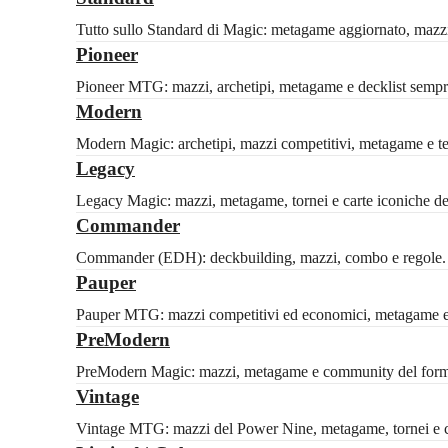
Tutto sullo Standard di Magic: metagame aggiornato, mazzi c
Pioneer
Pioneer MTG: mazzi, archetipi, metagame e decklist sempre
Modern
Modern Magic: archetipi, mazzi competitivi, metagame e tech
Legacy
Legacy Magic: mazzi, metagame, tornei e carte iconiche del 
Commander
Commander (EDH): deckbuilding, mazzi, combo e regole. Id
Pauper
Pauper MTG: mazzi competitivi ed economici, metagame e 
PreModern
PreModern Magic: mazzi, metagame e community del formato
Vintage
Vintage MTG: mazzi del Power Nine, metagame, tornei e ca