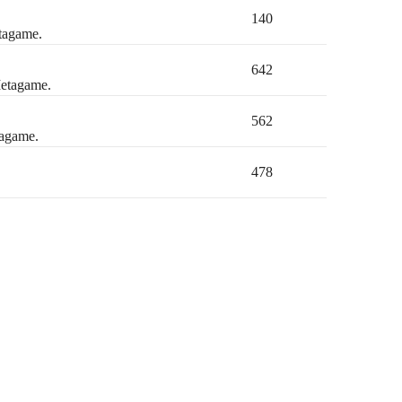
140
etagame.
642
Metagame.
562
tagame.
478