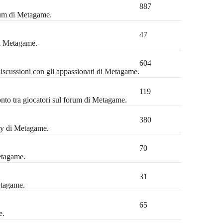
887
orum di Metagame.
47
di Metagame.
604
discussioni con gli appassionati di Metagame.
119
ronto tra giocatori sul forum di Metagame.
380
ty di Metagame.
70
etagame.
31
etagame.
65
e.