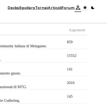
person
Decks
Spoilers
Tornei
Articoli
Forum
Argomenti
859
community italiana di Metagame.
15552
.
141
omento giusto.
2016
passionati di MTG.
145
the Gathering.