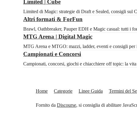
Limited | Cube
Limited di Magic: strategie di Draft e Sealed, consigli sul
Altri formati & ForFun
Brawl, Oathbreaker, Pauper EDH e Magic casual: tutti i for
MTG Arena | Digital Magic
MTG Arena e MTGO: mazzi, ladder, eventi e consigli per il 
Campionati e Concorsi
Campionati, concorsi, giochi e chiacchiere off topic: la vi
Home
Categorie
Linee Guida
Termini del Se
Fornito da
Discourse
, si consiglia di abilitare JavaSc