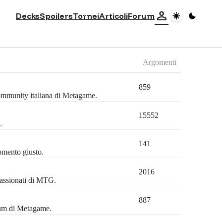
person
Decks
Spoilers
Tornei
Articoli
Forum
Argomenti
859
community italiana di Metagame.
15552
.
141
omento giusto.
2016
passionati di MTG.
887
orum di Metagame.