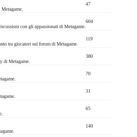
47
di Metagame.
604
discussioni con gli appassionati di Metagame.
119
ronto tra giocatori sul forum di Metagame.
380
ty di Metagame.
70
etagame.
31
etagame.
65
e.
140
etagame.