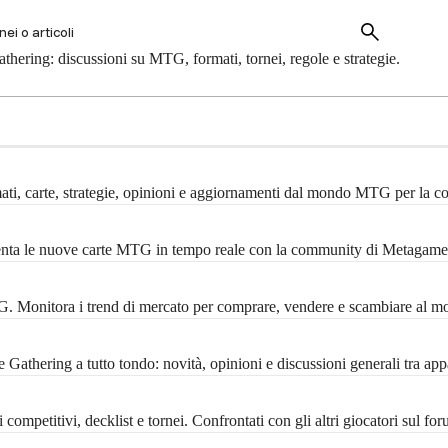
hering: discussioni su MTG, formati, tornei, regole e strategie.
mati, carte, strategie, opinioni e aggiornamenti dal mondo MTG per la 
menta le nuove carte MTG in tempo reale con la community di Metagame
MTG. Monitora i trend di mercato per comprare, vendere e scambiare al m
Gathering a tutto tondo: novità, opinioni e discussioni generali tra ap
ompetitivi, decklist e tornei. Confrontati con gli altri giocatori sul f