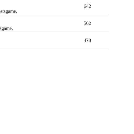
642
Metagame.
562
tagame.
478