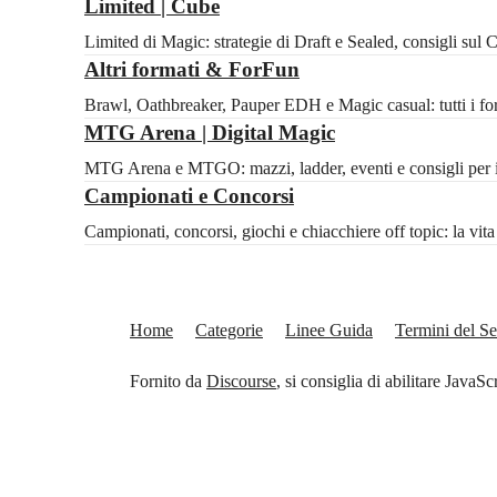
Limited | Cube
Limited di Magic: strategie di Draft e Sealed, consigli sul
Altri formati & ForFun
Brawl, Oathbreaker, Pauper EDH e Magic casual: tutti i for
MTG Arena | Digital Magic
MTG Arena e MTGO: mazzi, ladder, eventi e consigli per il 
Campionati e Concorsi
Campionati, concorsi, giochi e chiacchiere off topic: la vi
Home
Categorie
Linee Guida
Termini del Se
Fornito da
Discourse
, si consiglia di abilitare JavaSc