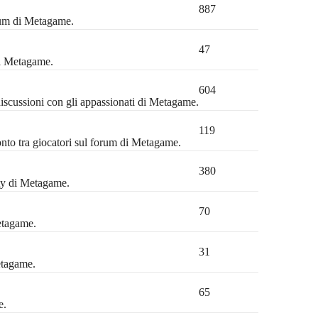
887
orum di Metagame.
47
di Metagame.
604
discussioni con gli appassionati di Metagame.
119
ronto tra giocatori sul forum di Metagame.
380
ty di Metagame.
70
etagame.
31
etagame.
65
e.