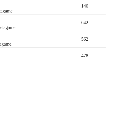
140
etagame.
642
Metagame.
562
tagame.
478