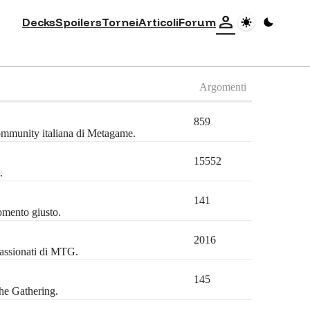
person
Decks
Spoilers
Tornei
Articoli
Forum
Argomenti
859
community italiana di Metagame.
15552
.
141
omento giusto.
2016
passionati di MTG.
145
the Gathering.