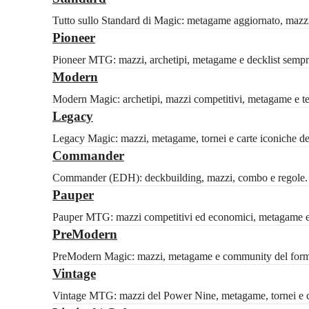
Tutto sullo Standard di Magic: metagame aggiornato, mazzi c
Pioneer
Pioneer MTG: mazzi, archetipi, metagame e decklist sempre
Modern
Modern Magic: archetipi, mazzi competitivi, metagame e tech
Legacy
Legacy Magic: mazzi, metagame, tornei e carte iconiche del 
Commander
Commander (EDH): deckbuilding, mazzi, combo e regole. Id
Pauper
Pauper MTG: mazzi competitivi ed economici, metagame e 
PreModern
PreModern Magic: mazzi, metagame e community del formato
Vintage
Vintage MTG: mazzi del Power Nine, metagame, tornei e ca