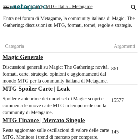
menu
search
Forum e Community MTG Italia - Metagame
Entra nel forum di Metagame, la community italiana di Magic: The
Gathering: discussioni su MTG, formati, tornei, regole e strategie.
Categoria
Argomenti
Magic Generale
Discussioni generali su Magic: The Gathering: novità,
861
formati, carte, strategie, opinioni e aggiornamenti dal
mondo MTG per la community italiana di Metagame.
MTG Spoiler Carte | Leak
Spoiler e anteprime dei nuovi set di Magic: scopri e
15577
commenta le nuove carte MTG in tempo reale con la
community di Metagame.
MTG Finance | Mercato Singole
Resta aggiornato sulle oscillazioni di valore delle carte
145
MTG. Monitora i trend di mercato per comprare,