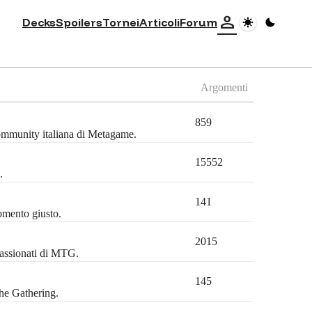
person
Decks
Spoilers
Tornei
Articoli
Forum
Argomenti
859
community italiana di Metagame.
15552
.
141
omento giusto.
2015
passionati di MTG.
145
the Gathering.