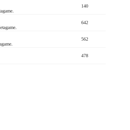
140
etagame.
642
Metagame.
562
tagame.
478