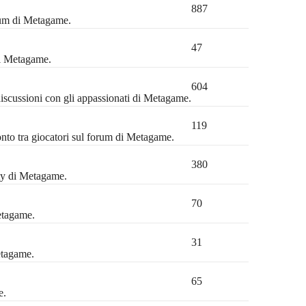
887
orum di Metagame.
47
di Metagame.
604
discussioni con gli appassionati di Metagame.
119
ronto tra giocatori sul forum di Metagame.
380
ty di Metagame.
70
etagame.
31
etagame.
65
e.