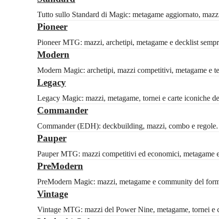
Tutto sullo Standard di Magic: metagame aggiornato, mazzi c
Pioneer
Pioneer MTG: mazzi, archetipi, metagame e decklist sempre
Modern
Modern Magic: archetipi, mazzi competitivi, metagame e tech
Legacy
Legacy Magic: mazzi, metagame, tornei e carte iconiche del 
Commander
Commander (EDH): deckbuilding, mazzi, combo e regole. Id
Pauper
Pauper MTG: mazzi competitivi ed economici, metagame e 
PreModern
PreModern Magic: mazzi, metagame e community del formato
Vintage
Vintage MTG: mazzi del Power Nine, metagame, tornei e ca