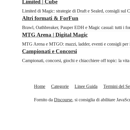
Limited | Cube
Limited di Magic: strategie di Draft e Sealed, consigli sul
Altri formati & ForFun
Brawl, Oathbreaker, Pauper EDH e Magic casual: tutti i for
MTG Arena | Digital Magic
MTG Arena e MTGO: mazzi, ladder, eventi e consigli per il 
Campionati e Concorsi
Campionati, concorsi, giochi e chiacchiere off topic: la vi
Home
Categorie
Linee Guida
Termini del Se
Fornito da
Discourse
, si consiglia di abilitare JavaSc