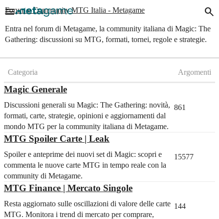
menu
search
Forum e Community MTG Italia - Metagame
Entra nel forum di Metagame, la community italiana di Magic: The
Gathering: discussioni su MTG, formati, tornei, regole e strategie.
Categoria
Argomenti
Magic Generale
Discussioni generali su Magic: The Gathering: novità,
861
formati, carte, strategie, opinioni e aggiornamenti dal
mondo MTG per la community italiana di Metagame.
MTG Spoiler Carte | Leak
Spoiler e anteprime dei nuovi set di Magic: scopri e
15577
commenta le nuove carte MTG in tempo reale con la
community di Metagame.
MTG Finance | Mercato Singole
Resta aggiornato sulle oscillazioni di valore delle carte
144
MTG. Monitora i trend di mercato per comprare,