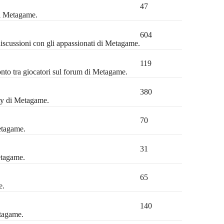
47
di Metagame.
604
discussioni con gli appassionati di Metagame.
119
ronto tra giocatori sul forum di Metagame.
380
ty di Metagame.
70
etagame.
31
etagame.
65
e.
140
etagame.