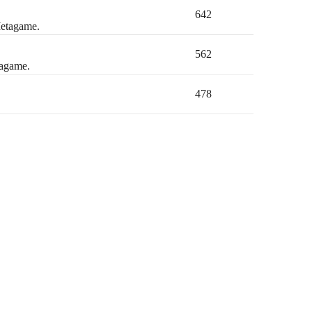
642
Metagame.
562
tagame.
478