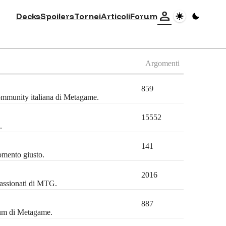
person
Decks
Spoilers
Tornei
Articoli
Forum
Argomenti
859
community italiana di Metagame.
15552
.
141
omento giusto.
2016
passionati di MTG.
887
orum di Metagame.