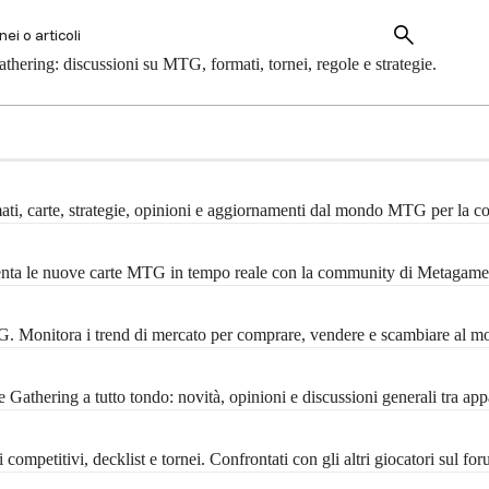
hering: discussioni su MTG, formati, tornei, regole e strategie.
mati, carte, strategie, opinioni e aggiornamenti dal mondo MTG per la 
menta le nuove carte MTG in tempo reale con la community di Metagame
MTG. Monitora i trend di mercato per comprare, vendere e scambiare al m
Gathering a tutto tondo: novità, opinioni e discussioni generali tra ap
ompetitivi, decklist e tornei. Confrontati con gli altri giocatori sul f