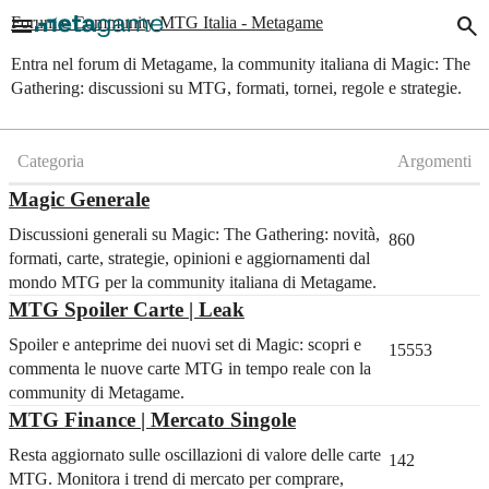
menu
search
Forum e Community MTG Italia - Metagame
Entra nel forum di Metagame, la community italiana di Magic: The
Gathering: discussioni su MTG, formati, tornei, regole e strategie.
Categoria
Argomenti
Magic Generale
Discussioni generali su Magic: The Gathering: novità,
860
formati, carte, strategie, opinioni e aggiornamenti dal
mondo MTG per la community italiana di Metagame.
MTG Spoiler Carte | Leak
Spoiler e anteprime dei nuovi set di Magic: scopri e
15553
commenta le nuove carte MTG in tempo reale con la
community di Metagame.
MTG Finance | Mercato Singole
Resta aggiornato sulle oscillazioni di valore delle carte
142
MTG. Monitora i trend di mercato per comprare,