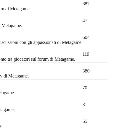
887
orum di Metagame.
47
di Metagame.
604
discussioni con gli appassionati di Metagame.
119
ronto tra giocatori sul forum di Metagame.
380
ty di Metagame.
70
etagame.
31
etagame.
65
e.