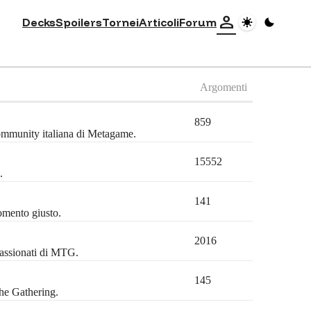
person
Decks
Spoilers
Tornei
Articoli
Forum
Argomenti
859
community italiana di Metagame.
15552
.
141
omento giusto.
2016
passionati di MTG.
145
the Gathering.