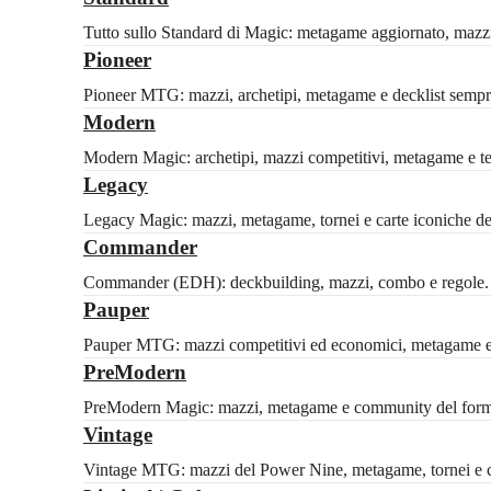
Tutto sullo Standard di Magic: metagame aggiornato, mazzi c
Pioneer
Pioneer MTG: mazzi, archetipi, metagame e decklist sempre
Modern
Modern Magic: archetipi, mazzi competitivi, metagame e tech
Legacy
Legacy Magic: mazzi, metagame, tornei e carte iconiche del 
Commander
Commander (EDH): deckbuilding, mazzi, combo e regole. Id
Pauper
Pauper MTG: mazzi competitivi ed economici, metagame e 
PreModern
PreModern Magic: mazzi, metagame e community del formato
Vintage
Vintage MTG: mazzi del Power Nine, metagame, tornei e ca