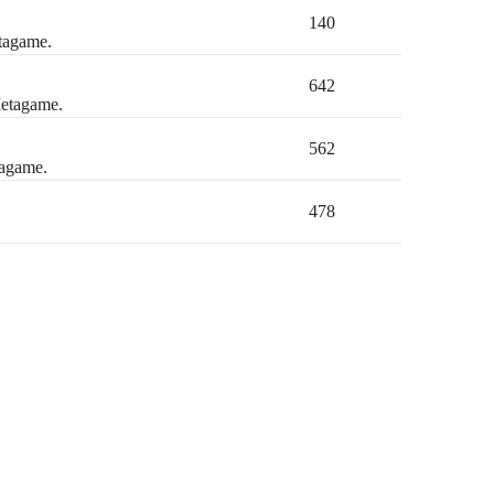
140
etagame.
642
Metagame.
562
tagame.
478