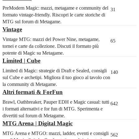
PreModern Magic: mazzi, metagame e community del
31
formato vintage-friendly. Riscopri le carte storiche di
MTG sul forum di Metagame.
Vintage
Vintage MTG: mazzi del Power Nine, metagame,
65
tornei e carte da collezione. Discuti il formato più
potente di Magic su Metagame.
Limited | Cube
Limited di Magic: strategie di Draft e Sealed, consigli
140
sul Cube e archetipi. Migliora il tuo gioco al tavolo con
la community di Metagame.
Altri formati & ForFun
Brawl, Oathbreaker, Pauper EDH e Magic casual: tutti
642
i formati alternativi e for fun di MTG. Sperimenta e
divertiti sul forum di Metagame.
MTG Arena | Digital Magic
MTG Arena e MTGO: mazzi, ladder, eventi e consigli
562