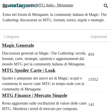
menu
search
Forum e Community MTG Italia - Metagame
Entra nel forum di Metagame, la community italiana di Magic: The
Gathering: discussioni su MTG, formati, tornei, regole e strategie.
Categoria
Argomenti
Magic Generale
Discussioni generali su Magic: The Gathering: novità,
859
formati, carte, strategie, opinioni e aggiornamenti dal
mondo MTG per la community italiana di Metagame.
MTG Spoiler Carte | Leak
Spoiler e anteprime dei nuovi set di Magic: scopri e
15552
commenta le nuove carte MTG in tempo reale con la
community di Metagame.
MTG Finance | Mercato Singole
Resta aggiornato sulle oscillazioni di valore delle carte
141
MTG. Monitora i trend di mercato per comprare,