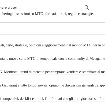
hering: discussioni su MTG, formati, tornei, regole e strategie.
mati, carte, strategie, opinioni e aggiornamenti dal mondo MTG per la 
menta le nuove carte MTG in tempo reale con la community di Metagame
MTG. Monitora i trend di mercato per comprare, vendere e scambiare al m
Gathering a tutto tondo: novità, opinioni e discussioni generali tra ap
ompetitivi, decklist e tornei. Confrontati con gli altri giocatori sul f