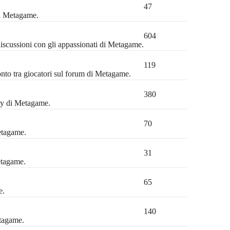
47
di Metagame.
604
discussioni con gli appassionati di Metagame.
119
ronto tra giocatori sul forum di Metagame.
380
ty di Metagame.
70
etagame.
31
etagame.
65
e.
140
etagame.