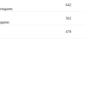
642
Metagame.
562
tagame.
478