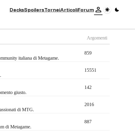
person
Decks
Spoilers
Tornei
Articoli
Forum
Argomenti
859
community italiana di Metagame.
15551
.
142
omento giusto.
2016
passionati di MTG.
887
orum di Metagame.