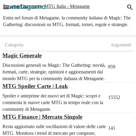
menu
search
Forum e Community MTG Italia - Metagame
Entra nel forum di Metagame, la community italiana di Magic: The
Gathering: discussioni su MTG, formati, tornei, regole e strategie.
Categoria
Argomenti
Magic Generale
Discussioni generali su Magic: The Gathering: novità,
859
formati, carte, strategie, opinioni e aggiornamenti dal
mondo MTG per la community italiana di Metagame.
MTG Spoiler Carte | Leak
Spoiler e anteprime dei nuovi set di Magic: scopri e
15552
commenta le nuove carte MTG in tempo reale con la
community di Metagame.
MTG Finance | Mercato Singole
Resta aggiornato sulle oscillazioni di valore delle carte
141
MTG. Monitora i trend di mercato per comprare,