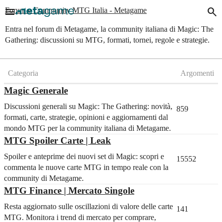
menu
search
Forum e Community MTG Italia - Metagame
Entra nel forum di Metagame, la community italiana di Magic: The
Gathering: discussioni su MTG, formati, tornei, regole e strategie.
Categoria
Argomenti
Magic Generale
Discussioni generali su Magic: The Gathering: novità,
859
formati, carte, strategie, opinioni e aggiornamenti dal
mondo MTG per la community italiana di Metagame.
MTG Spoiler Carte | Leak
Spoiler e anteprime dei nuovi set di Magic: scopri e
15552
commenta le nuove carte MTG in tempo reale con la
community di Metagame.
MTG Finance | Mercato Singole
Resta aggiornato sulle oscillazioni di valore delle carte
141
MTG. Monitora i trend di mercato per comprare,