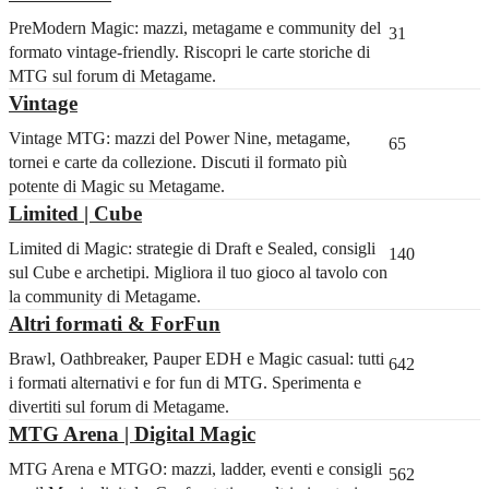
PreModern Magic: mazzi, metagame e community del
31
formato vintage-friendly. Riscopri le carte storiche di
MTG sul forum di Metagame.
Vintage
Vintage MTG: mazzi del Power Nine, metagame,
65
tornei e carte da collezione. Discuti il formato più
potente di Magic su Metagame.
Limited | Cube
Limited di Magic: strategie di Draft e Sealed, consigli
140
sul Cube e archetipi. Migliora il tuo gioco al tavolo con
la community di Metagame.
Altri formati & ForFun
Brawl, Oathbreaker, Pauper EDH e Magic casual: tutti
642
i formati alternativi e for fun di MTG. Sperimenta e
divertiti sul forum di Metagame.
MTG Arena | Digital Magic
MTG Arena e MTGO: mazzi, ladder, eventi e consigli
562