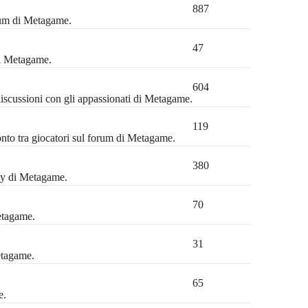
887
orum di Metagame.
47
di Metagame.
604
discussioni con gli appassionati di Metagame.
119
ronto tra giocatori sul forum di Metagame.
380
ty di Metagame.
70
etagame.
31
etagame.
65
e.