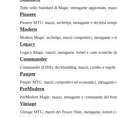
Tutto sullo Standard di Magic: metagame aggiornato, mazzi c
Pioneer
Pioneer MTG: mazzi, archetipi, metagame e decklist sempre
Modern
Modern Magic: archetipi, mazzi competitivi, metagame e tech
Legacy
Legacy Magic: mazzi, metagame, tornei e carte iconiche del 
Commander
Commander (EDH): deckbuilding, mazzi, combo e regole. Id
Pauper
Pauper MTG: mazzi competitivi ed economici, metagame e 
PreModern
PreModern Magic: mazzi, metagame e community del formato
Vintage
Vintage MTG: mazzi del Power Nine, metagame, tornei e ca