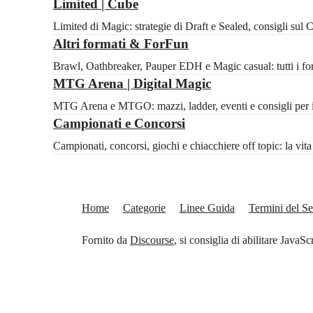
Limited | Cube
Limited di Magic: strategie di Draft e Sealed, consigli sul
Altri formati & ForFun
Brawl, Oathbreaker, Pauper EDH e Magic casual: tutti i for
MTG Arena | Digital Magic
MTG Arena e MTGO: mazzi, ladder, eventi e consigli per il 
Campionati e Concorsi
Campionati, concorsi, giochi e chiacchiere off topic: la vi
Home
Categorie
Linee Guida
Termini del Se
Fornito da
Discourse
, si consiglia di abilitare JavaSc