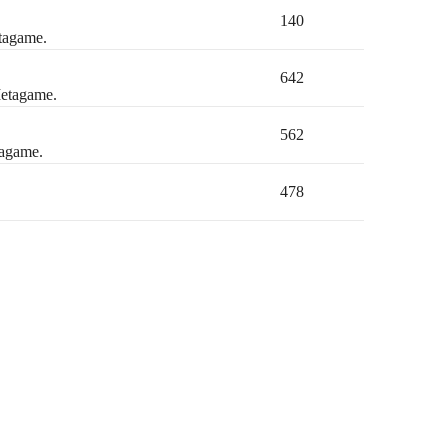
140
etagame.
642
Metagame.
562
tagame.
478