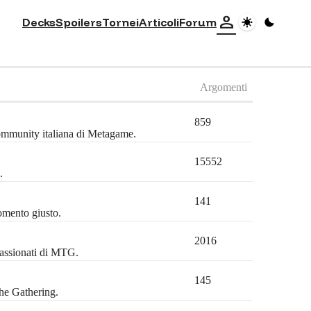
person
Decks
Spoilers
Tornei
Articoli
Forum
Argomenti
859
community italiana di Metagame.
15552
.
141
omento giusto.
2016
passionati di MTG.
145
the Gathering.