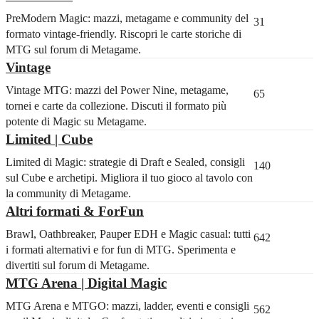
PreModern Magic: mazzi, metagame e community del
31
formato vintage-friendly. Riscopri le carte storiche di
MTG sul forum di Metagame.
Vintage
Vintage MTG: mazzi del Power Nine, metagame,
65
tornei e carte da collezione. Discuti il formato più
potente di Magic su Metagame.
Limited | Cube
Limited di Magic: strategie di Draft e Sealed, consigli
140
sul Cube e archetipi. Migliora il tuo gioco al tavolo con
la community di Metagame.
Altri formati & ForFun
Brawl, Oathbreaker, Pauper EDH e Magic casual: tutti
642
i formati alternativi e for fun di MTG. Sperimenta e
divertiti sul forum di Metagame.
MTG Arena | Digital Magic
MTG Arena e MTGO: mazzi, ladder, eventi e consigli
562