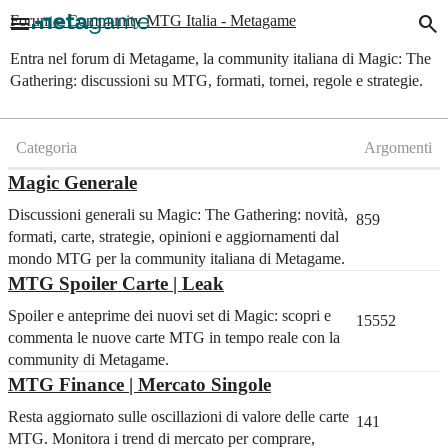
menu
search
Forum e Community MTG Italia - Metagame
Entra nel forum di Metagame, la community italiana di Magic: The
Gathering: discussioni su MTG, formati, tornei, regole e strategie.
Categoria
Argomenti
Magic Generale
Discussioni generali su Magic: The Gathering: novità,
859
formati, carte, strategie, opinioni e aggiornamenti dal
mondo MTG per la community italiana di Metagame.
MTG Spoiler Carte | Leak
Spoiler e anteprime dei nuovi set di Magic: scopri e
15552
commenta le nuove carte MTG in tempo reale con la
community di Metagame.
MTG Finance | Mercato Singole
Resta aggiornato sulle oscillazioni di valore delle carte
141
MTG. Monitora i trend di mercato per comprare,