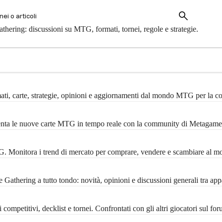
hering: discussioni su MTG, formati, tornei, regole e strategie.
mati, carte, strategie, opinioni e aggiornamenti dal mondo MTG per la 
menta le nuove carte MTG in tempo reale con la community di Metagame
MTG. Monitora i trend di mercato per comprare, vendere e scambiare al m
Gathering a tutto tondo: novità, opinioni e discussioni generali tra ap
ompetitivi, decklist e tornei. Confrontati con gli altri giocatori sul f