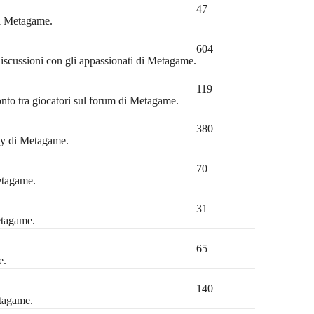
47
di Metagame.
604
discussioni con gli appassionati di Metagame.
119
ronto tra giocatori sul forum di Metagame.
380
ty di Metagame.
70
etagame.
31
etagame.
65
e.
140
etagame.