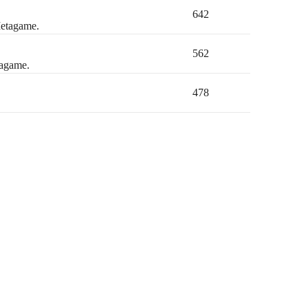
642
Metagame.
562
tagame.
478