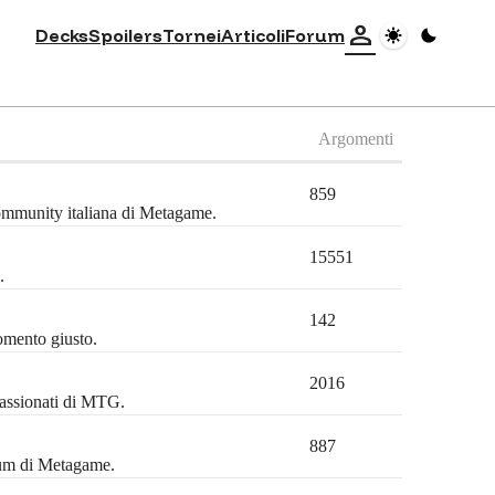
person
Decks
Spoilers
Tornei
Articoli
Forum
Argomenti
859
community italiana di Metagame.
15551
.
142
omento giusto.
2016
passionati di MTG.
887
orum di Metagame.