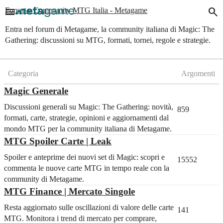
menu
search
Forum e Community MTG Italia - Metagame
Entra nel forum di Metagame, la community italiana di Magic: The
Gathering: discussioni su MTG, formati, tornei, regole e strategie.
Categoria
Argomenti
Magic Generale
Discussioni generali su Magic: The Gathering: novità,
859
formati, carte, strategie, opinioni e aggiornamenti dal
mondo MTG per la community italiana di Metagame.
MTG Spoiler Carte | Leak
Spoiler e anteprime dei nuovi set di Magic: scopri e
15552
commenta le nuove carte MTG in tempo reale con la
community di Metagame.
MTG Finance | Mercato Singole
Resta aggiornato sulle oscillazioni di valore delle carte
141
MTG. Monitora i trend di mercato per comprare,