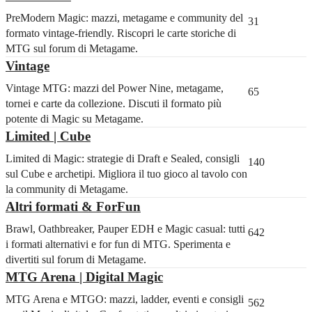
PreModern Magic: mazzi, metagame e community del
31
formato vintage-friendly. Riscopri le carte storiche di
MTG sul forum di Metagame.
Vintage
Vintage MTG: mazzi del Power Nine, metagame,
65
tornei e carte da collezione. Discuti il formato più
potente di Magic su Metagame.
Limited | Cube
Limited di Magic: strategie di Draft e Sealed, consigli
140
sul Cube e archetipi. Migliora il tuo gioco al tavolo con
la community di Metagame.
Altri formati & ForFun
Brawl, Oathbreaker, Pauper EDH e Magic casual: tutti
642
i formati alternativi e for fun di MTG. Sperimenta e
divertiti sul forum di Metagame.
MTG Arena | Digital Magic
MTG Arena e MTGO: mazzi, ladder, eventi e consigli
562