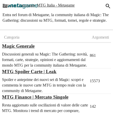
menu
search
Forum e Community MTG Italia - Metagame
Entra nel forum di Metagame, la community italiana di Magic: The
Gathering: discussioni su MTG, formati, tornei, regole e strategie.
Categoria
Argomenti
Magic Generale
Discussioni generali su Magic: The Gathering: novità,
861
formati, carte, strategie, opinioni e aggiornamenti dal
mondo MTG per la community italiana di Metagame.
MTG Spoiler Carte | Leak
Spoiler e anteprime dei nuovi set di Magic: scopri e
15573
commenta le nuove carte MTG in tempo reale con la
community di Metagame.
MTG Finance | Mercato Singole
Resta aggiornato sulle oscillazioni di valore delle carte
142
MTG. Monitora i trend di mercato per comprare,