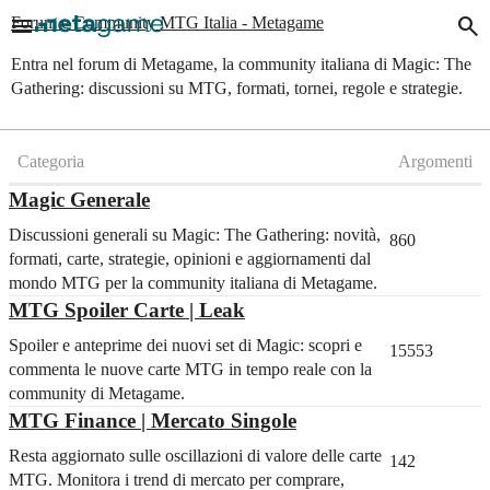
menu
search
Forum e Community MTG Italia - Metagame
Entra nel forum di Metagame, la community italiana di Magic: The
Gathering: discussioni su MTG, formati, tornei, regole e strategie.
Categoria
Argomenti
Magic Generale
Discussioni generali su Magic: The Gathering: novità,
860
formati, carte, strategie, opinioni e aggiornamenti dal
mondo MTG per la community italiana di Metagame.
MTG Spoiler Carte | Leak
Spoiler e anteprime dei nuovi set di Magic: scopri e
15553
commenta le nuove carte MTG in tempo reale con la
community di Metagame.
MTG Finance | Mercato Singole
Resta aggiornato sulle oscillazioni di valore delle carte
142
MTG. Monitora i trend di mercato per comprare,