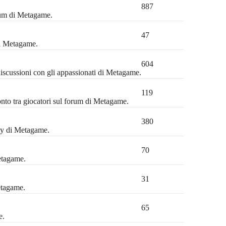
887
orum di Metagame.
47
di Metagame.
604
discussioni con gli appassionati di Metagame.
119
ronto tra giocatori sul forum di Metagame.
380
ty di Metagame.
70
etagame.
31
etagame.
65
e.