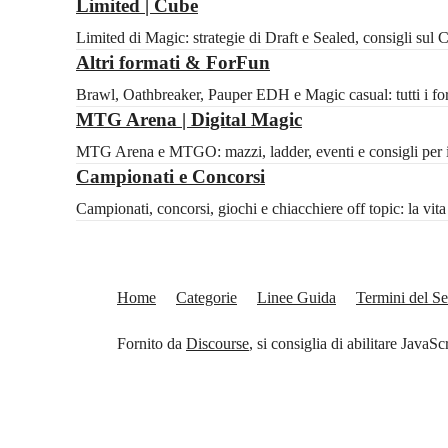
Limited | Cube
Limited di Magic: strategie di Draft e Sealed, consigli sul
Altri formati & ForFun
Brawl, Oathbreaker, Pauper EDH e Magic casual: tutti i for
MTG Arena | Digital Magic
MTG Arena e MTGO: mazzi, ladder, eventi e consigli per il 
Campionati e Concorsi
Campionati, concorsi, giochi e chiacchiere off topic: la vi
Home
Categorie
Linee Guida
Termini del Se
Fornito da
Discourse
, si consiglia di abilitare JavaSc