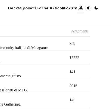
person
Decks
Spoilers
Tornei
Articoli
Forum
Argomenti
859
community italiana di Metagame.
15552
.
141
omento giusto.
2016
passionati di MTG.
145
the Gathering.