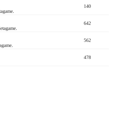
140
etagame.
642
Metagame.
562
tagame.
478