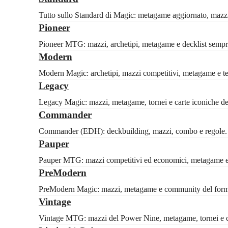
Tutto sullo Standard di Magic: metagame aggiornato, mazzi c
Pioneer
Pioneer MTG: mazzi, archetipi, metagame e decklist sempre
Modern
Modern Magic: archetipi, mazzi competitivi, metagame e tech
Legacy
Legacy Magic: mazzi, metagame, tornei e carte iconiche del 
Commander
Commander (EDH): deckbuilding, mazzi, combo e regole. Id
Pauper
Pauper MTG: mazzi competitivi ed economici, metagame e 
PreModern
PreModern Magic: mazzi, metagame e community del formato
Vintage
Vintage MTG: mazzi del Power Nine, metagame, tornei e ca